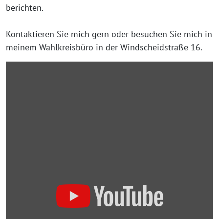
berichten.
Kontaktieren Sie mich gern oder besuchen Sie mich in
meinem Wahlkreisbüro in der Windscheidstraße 16.
„Meine
Kandidatur
für
das
Abgeordnetenhaus“
von
YouTube
anzeigen