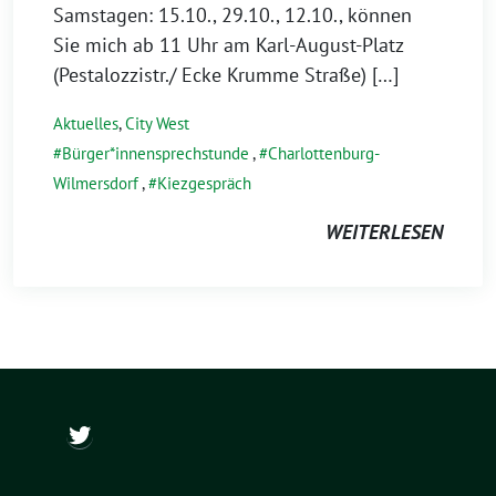
Samstagen: 15.10., 29.10., 12.10., können
Sie mich ab 11 Uhr am Karl-August-Platz
(Pestalozzistr./ Ecke Krumme Straße) […]
Aktuelles
,
City West
Bürger*innensprechstunde
,
Charlottenburg-
Wilmersdorf
,
Kiezgespräch
WEITERLESEN
@ch_wapler