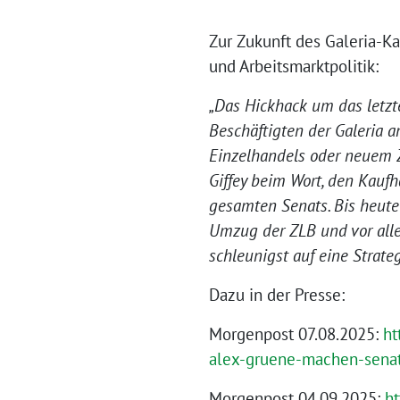
Zur Zukunft des Galeria-K
und Arbeitsmarktpolitik:
„Das Hickhack um das letzt
Beschäftigten der Galeria 
Einzelhandels oder neuem Z
Giffey beim Wort, den Kauf
gesamten Senats. Bis heute
Umzug der ZLB und vor allem
schleunigst auf eine Strat
Dazu in der Presse:
Morgenpost 07.08.2025:
ht
alex-gruene-machen-senat
Morgenpost 04.09.2025:
h