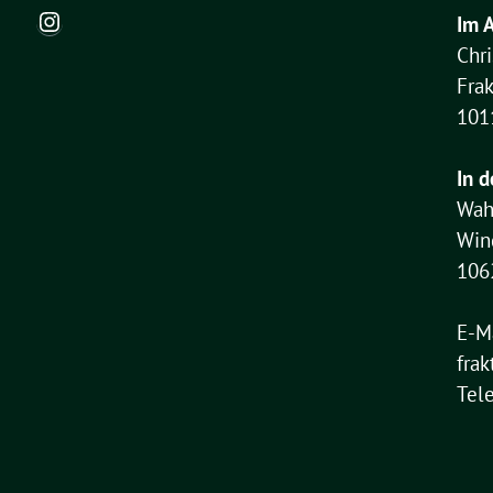
Instagram
Im 
Chr
Fra
101
In d
Wah
Win
106
E-M
frak
Tel