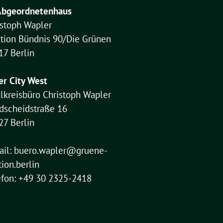
Abgeordnetenhaus
istoph Wapler
ktion Bündnis 90/Die Grünen
17 Berlin
er City West
lkreisbüro Christoph Wapler
dscheidstraße 16
27 Berlin
ail:
buero.wapler@gruene-
tion.berlin
efon: +49 30 2325-2418