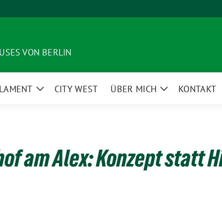
USES VON BERLIN
LAMENT
CITY WEST
ÜBER MICH
KONTAKT
Zeige
Zeige
enü
Untermenü
Untermenü
hof am Alex: Konzept statt 