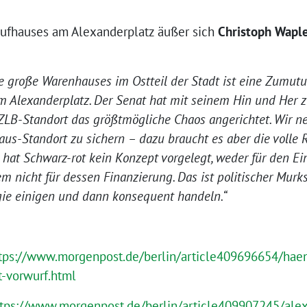
aufhauses am Alexanderplatz äußer sich
Christoph Wapl
e große Warenhauses im Ostteil der Stadt ist eine Zumutu
am Alexanderplatz. Der Senat hat mit seinem Hin und Her 
LB-Standort das größtmögliche Chaos angerichtet. Wir n
haus-Standort zu sichern – dazu braucht es aber die voll
 hat Schwarz-rot kein Konzept vorgelegt, weder für den Ei
 nicht für dessen Finanzierung. Das ist politischer Murk
egie einigen und dann konsequent handeln.“
tps://www.morgenpost.de/berlin/article409696654/hae
-vorwurf.html
ttps://www.morgenpost.de/berlin/article409907245/alex