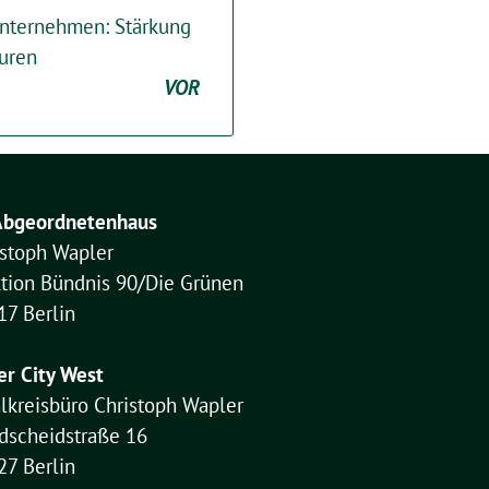
 Unternehmen: Stärkung
uren
VOR
Abgeordnetenhaus
istoph Wapler
ktion Bündnis 90/Die Grünen
17 Berlin
er City West
lkreisbüro Christoph Wapler
dscheidstraße 16
27 Berlin