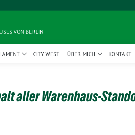
USES VON BERLIN
LAMENT
CITY WEST
ÜBER MICH
KONTAKT
Zeige
Zeige
enü
Untermenü
Untermenü
alt aller Warenhaus-Stand