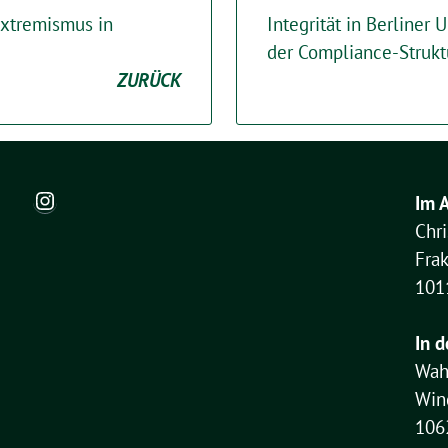
extremismus in
Integrität in Berliner
der Compliance-Strukt
ZURÜCK
Instagram
Im 
Chr
Fra
101
In d
Wah
Win
106