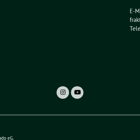
E-M
frak
Tel
ado eG
.