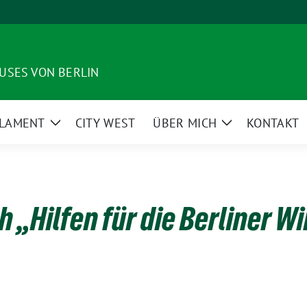
USES VON BERLIN
LAMENT
CITY WEST
ÜBER MICH
KONTAKT
Zeige
Zeige
enü
Untermenü
Untermenü
 „Hilfen für die Berliner W