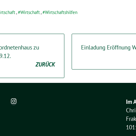
rtschaft
,
Wirtschaft
,
Wirtschaftshilfen
ordnetenhaus zu
Einladung Eröffnung W
9.12.
ZURÜCK
Instagram
Im 
Chr
Fra
101