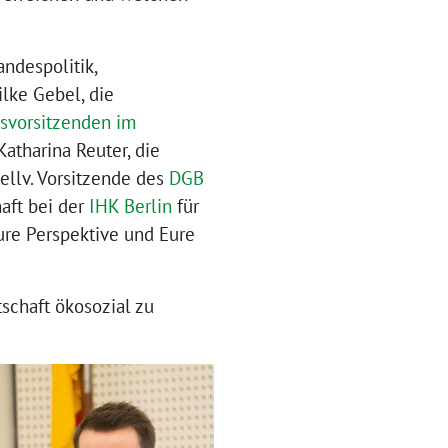
ndespolitik,
lke Gebel, die
nsvorsitzenden im
 Katharina Reuter, die
tellv. Vorsitzende des
DGB
haft bei der
IHK Berlin
für
ure Perspektive und Eure
schaft ökosozial zu