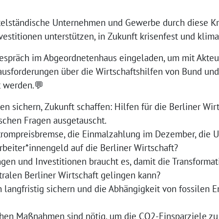
telständische Unternehmen und Gewerbe durch diese Kri
estitionen unterstützen, in Zukunft krisenfest und klim
spräch im Abgeordnetenhaus eingeladen, um mit Akteur
ausforderungen über die Wirtschaftshilfen von Bund un
t werden.💬
n sichern, Zukunft schaffen: Hilfen für die Berliner Wir
ischen Fragen ausgetauscht.
trompreisbremse, die Einmalzahlung im Dezember, die 
beiter*innengeld auf die Berliner Wirtschaft?
en und Investitionen braucht es, damit die Transformati
tralen Berliner Wirtschaft gelingen kann?
langfristig sichern und die Abhängigkeit von fossilen E
chen Maßnahmen sind nötig, um die CO2-Einsparziele z