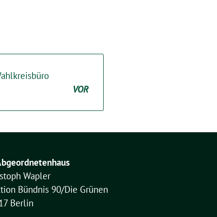
ahlkreisbüro
VOR
Abgeordnetenhaus
istoph Wapler
ktion Bündnis 90/Die Grünen
17 Berlin