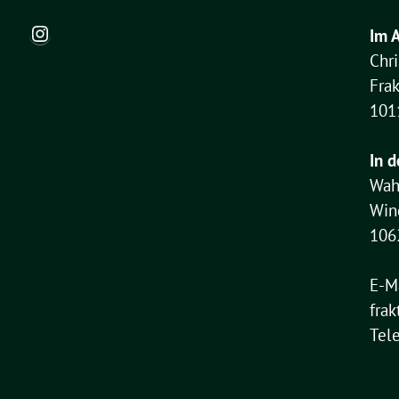
Instagram
Im 
Chr
Fra
101
In d
Wah
Win
106
E-M
frak
Tel