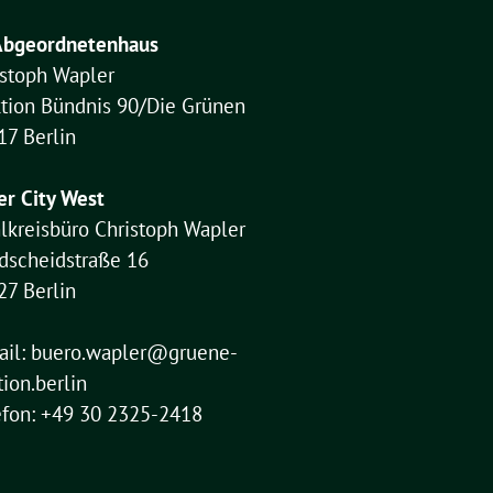
Abgeordnetenhaus
istoph Wapler
ktion Bündnis 90/Die Grünen
17 Berlin
er City West
lkreisbüro Christoph Wapler
dscheidstraße 16
27 Berlin
ail:
buero.wapler@gruene-
tion.berlin
efon: +49 30 2325-2418