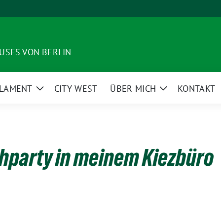
USES VON BERLIN
LAMENT
CITY WEST
ÜBER MICH
KONTAKT
Zeige
Zeige
enü
Untermenü
Untermenü
hparty in meinem Kiezbüro